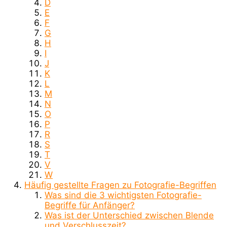
D
E
F
G
H
I
J
K
L
M
N
O
P
R
S
T
V
W
Häufig gestellte Fragen zu Fotografie-Begriffen
Was sind die 3 wichtigsten Fotografie-
Begriffe für Anfänger?
Was ist der Unterschied zwischen Blende
und Verschlusszeit?