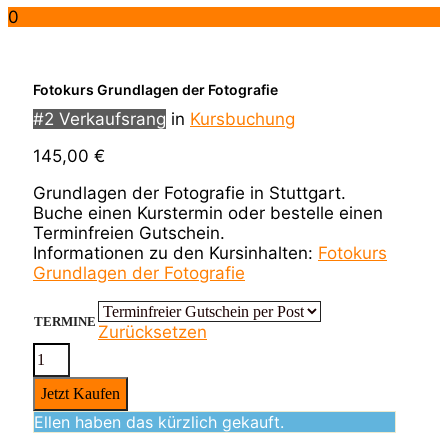
0
Fotokurs Grundlagen der Fotografie
#2 Verkaufsrang
in
Kursbuchung
145,00
€
Grundlagen der Fotografie in Stuttgart.
Buche einen Kurstermin oder bestelle einen
Terminfreien Gutschein.
Informationen zu den Kursinhalten:
Fotokurs
Grundlagen der Fotografie
TERMINE
Zurücksetzen
FOTOKURS
GRUNDLAGEN
Jetzt Kaufen
DER
Ellen
haben das kürzlich gekauft.
FOTOGRAFIE
MENGE