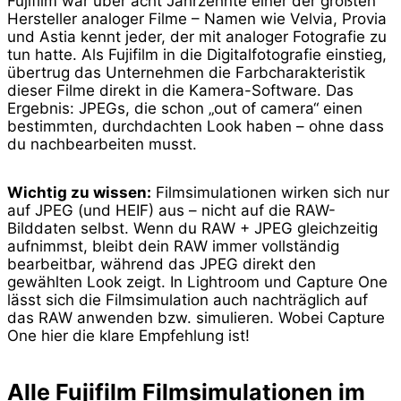
Fujifilm war über acht Jahrzehnte einer der größten
Hersteller analoger Filme – Namen wie Velvia, Provia
und Astia kennt jeder, der mit analoger Fotografie zu
tun hatte. Als Fujifilm in die Digitalfotografie einstieg,
übertrug das Unternehmen die Farbcharakteristik
dieser Filme direkt in die Kamera-Software. Das
Ergebnis: JPEGs, die schon „out of camera“ einen
bestimmten, durchdachten Look haben – ohne dass
du nachbearbeiten musst.
Wichtig zu wissen:
Filmsimulationen wirken sich nur
auf JPEG (und HEIF) aus – nicht auf die RAW-
Bilddaten selbst. Wenn du RAW + JPEG gleichzeitig
aufnimmst, bleibt dein RAW immer vollständig
bearbeitbar, während das JPEG direkt den
gewählten Look zeigt. In Lightroom und Capture One
lässt sich die Filmsimulation auch nachträglich auf
das RAW anwenden bzw. simulieren. Wobei Capture
One hier die klare Empfehlung ist!
Alle Fujifilm Filmsimulationen im