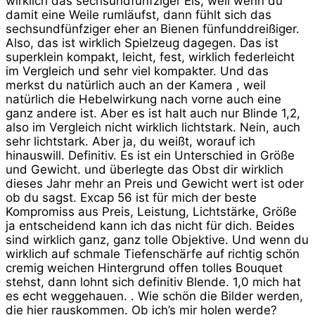
wirklich das sechsundfünfziger Eis, weil wenn du
damit eine Weile rumläufst, dann fühlt sich das
sechsundfünfziger eher an Bienen fünfunddreißiger.
Also, das ist wirklich Spielzeug dagegen. Das ist
superklein kompakt, leicht, fest, wirklich federleicht
im Vergleich und sehr viel kompakter. Und das
merkst du natürlich auch an der Kamera , weil
natürlich die Hebelwirkung nach vorne auch eine
ganz andere ist. Aber es ist halt auch nur Blinde 1,2,
also im Vergleich nicht wirklich lichtstark. Nein, auch
sehr lichtstark. Aber ja, du weißt, worauf ich
hinauswill. Definitiv. Es ist ein Unterschied in Größe
und Gewicht. und überlegte das Obst dir wirklich
dieses Jahr mehr an Preis und Gewicht wert ist oder
ob du sagst. Excap 56 ist für mich der beste
Kompromiss aus Preis, Leistung, Lichtstärke, Größe
ja entscheidend kann ich das nicht für dich. Beides
sind wirklich ganz, ganz tolle Objektive. Und wenn du
wirklich auf schmale Tiefenschärfe auf richtig schön
cremig weichen Hintergrund offen tolles Bouquet
stehst, dann lohnt sich definitiv Blende. 1,0 mich hat
es echt weggehauen. . Wie schön die Bilder werden,
die hier rauskommen. Ob ich’s mir holen werde?